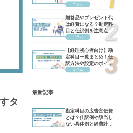
注意点を解説
コラム
贈答品やプレゼント代
は経費になる？勘定科
目と仕訳例を注意点と
ともに解説！
コラム
【経理初心者向け】勘
定科目一覧まとめ！仕
訳方法や設定のポイン
トを解説
コラム
最新記事
直すタ
勘定科目の広告宣伝費
とは？仕訳例や該当し
ない具体例と経費計上
の注意点を解説