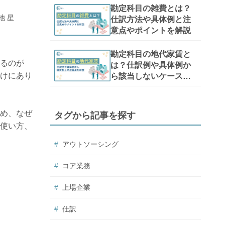
勘定科目の雑費とは？
池 星
仕訳方法や具体例と注
意点やポイントを解説
勘定科目の地代家賃と
るのが
は？仕訳例や具体例か
けにあり
ら該当しないケースと
経費計上の注意点を解
説
め、なぜ
タグから記事を探す
使い方、
アウトソーシング
コア業務
上場企業
仕訳