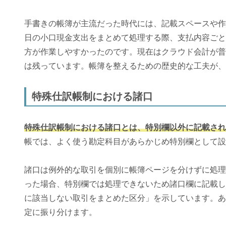
手書きの帳簿が主流だった時代には、記載スペースや作
日の小口現金支出をまとめて処理する際、支払内容ごと
方が作業しやすかったのです。現在はクラウド会計が普
は残っています。帳簿を整えるための歴史的な工夫が、
特殊仕訳帳制における諸口
特殊仕訳帳制における諸口とは、特別欄以外に記載され
帳では、よく使う勘定科目があらかじめ特別欄として設
諸口は例外的な取引を個別に帳簿ページを分けずに処理
った場合、特別欄では処理できないため諸口欄に記載し
に該当しない取引をまとめた区分」を示しています。あ
定に振り分けます。