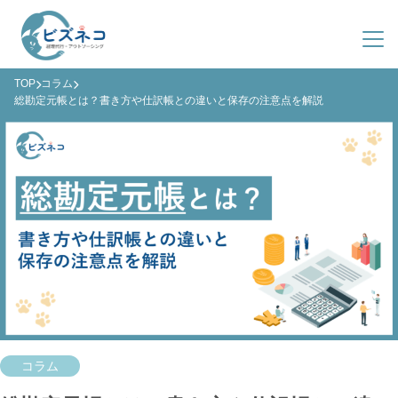
TOP
コラム
サービス紹介
総勘定元帳とは？書き方や仕訳帳との違いと保存の注意点を解説
導入事例
ビズネコとは？
料金プラン
サービス一覧
会社概要
導入までの流れ
よくある質問
ファクタリング
03-4363-8548
(平日 9:00-19:00)
資料ダウンロード
お問い合わせ
コラム