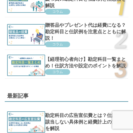
解説
コラム
贈答品やプレゼント代は経費になる？
勘定科目と仕訳例を注意点とともに解
説！
コラム
【経理初心者向け】勘定科目一覧まと
め！仕訳方法や設定のポイントを解説
コラム
最新記事
勘定科目の広告宣伝費とは？仕訳例や
該当しない具体例と経費計上の注意点
を解説