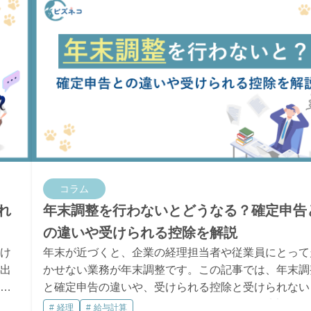
コラム
れ
年末調整を行わないとどうなる？確定申告
の違いや受けられる控除を解説
け
年末が近づくと、企業の経理担当者や従業員にとって
出
かせない業務が年末調整です。この記事では、年末調
概
と確定申告の違いや、受けられる控除と受けられない
り
除、メリット・デメリットを紹介します。年末調整の
経理
給与計算