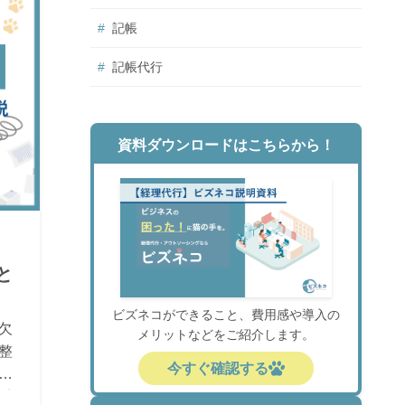
記帳
記帳代行
資料ダウンロードはこちらから！
と
ビズネコができること、費用感や導入の
欠
メリットなどをご紹介します。
整
今すぐ確認する
控
手