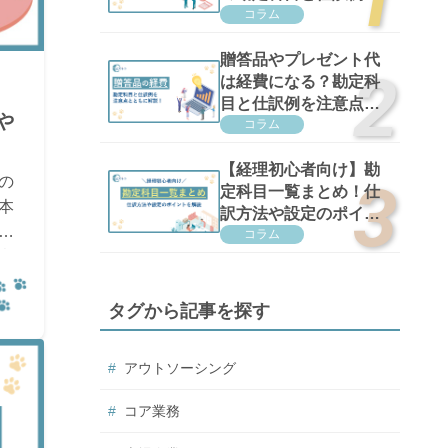
注意点を解説
コラム
贈答品やプレゼント代
は経費になる？勘定科
目と仕訳例を注意点と
や
ともに解説！
コラム
【経理初心者向け】勘
の
定科目一覧まとめ！仕
本
訳方法や設定のポイン
トを解説
コラム
意
タグから記事を探す
アウトソーシング
コア業務