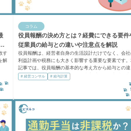
コラム
最
役員報酬の決め方とは？経費にできる要件
適
従業員の給与との違いや注意点を解説
敗す
役員報酬は、経営者自身の生活設計だけでなく、会社
を解
利益計画や税務にも大きく影響する重要な要素です。
記事では、役員報酬の基本的な考え方から給与との違
い、損金算入の要件、具体的な決定手順、設定時の注
経営コンサル
給与計算
点までをまとめて解説します。