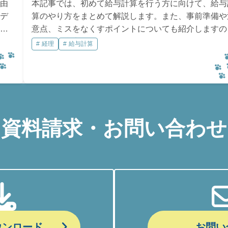
由
本記事では、初めて給与計算を行う方に向けて、給与
デ
算のやり方をまとめて解説します。また、事前準備や
行
意点、ミスをなくすポイントについても紹介しますの
し
で、ぜひ参考にしてください。
経理
給与計算
資料請求・お問い合わせ
ウンロード
お問い