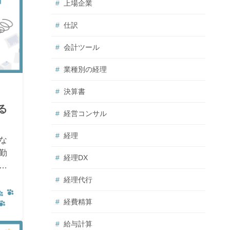
上場企業
仕訳
会計ツール
業種別の経理
決算書
る
経営コンサル
経理
な
勤
経理DX
算
を
経理代行
経費精算
給与計算