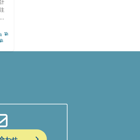
計
注
合わせ