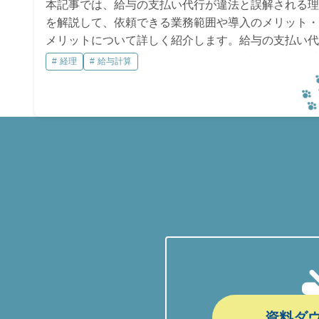
本記事では、給与の支払い代行が違法と誤解される理
を解説して、依頼できる業務範囲や導入のメリット・
メリットについて詳しく紹介します。給与の支払い代
サービスを正しく理解することで、企業の負担を軽減
経理
給与計算
て効率的な給与管理になります。
資料ダ