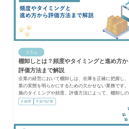
コラム
棚卸しとは？頻度やタイミングと進め方か
評価方法まで解説
企業の経営において棚卸しは、在庫を正確に把握し、
業の実態を明らかにするための欠かせない業務です。
施のタイミングや頻度、評価方法によって、棚卸しの
度や効率は変わります。本記事では、棚卸しの進め方
経理
給与計算
評価方法、効率化のポイントを解説します。