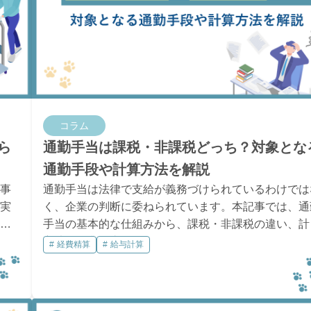
コラム
ら
通勤手当は課税・非課税どっち？対象とな
通勤手段や計算方法を解説
事
通勤手当は法律で支給が義務づけられているわけでは
実
く、企業の判断に委ねられています。本記事では、通
精
手当の基本的な仕組みから、課税・非課税の違い、計
、
方法、企業が支給する際のメリット・デメリットまで
経費精算
給与計算
わかりやすく解説します。