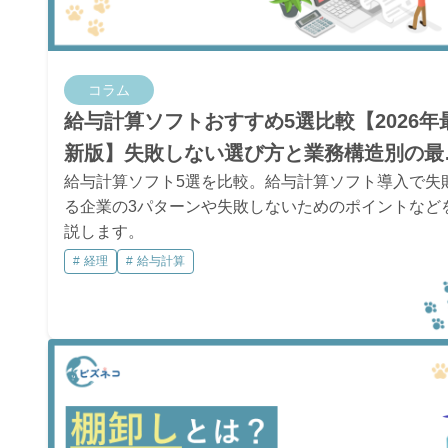
コラム
給与計算ソフトおすすめ5選比較【2026年
新版】失敗しない選び方と業務構造別の最
給与計算ソフト5選を比較。給与計算ソフト導入で失
解
る企業の3パターンや失敗しないためのポイントなど
説します。
経理
給与計算