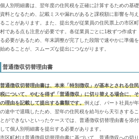
個人別明細書は、翌年度の住民税を正確に計算するための基礎
資料となるため、記載ミスや漏れがあると課税額に影響を与え
ることがあります。また、提出先が従業員の住民票上の市区町
村である点も注意が必要です。各従業員ごとに1枚ずつ作成す
る必要があるため、年末調整が完了した段階で速やかに準備を
始めることが、スムーズな提出につながります。
普通徴収切替理由書
普通徴収切替理由書は、本来「特別徴収」が基本とされる住民
税について、やむを得ず「普通徴収」に切り替える場合に、そ
の理由を記載して提出する書類です。
例えば、パート社員が年
の途中で退職したため、翌年の住民税を給与から天引きするこ
とができないといったケースでは、普通徴収切替理由書を添付
して個人別明細書を提出する必要があります。
市区町村は普通徴収切替理由書に基づいて、普通徴収への切り