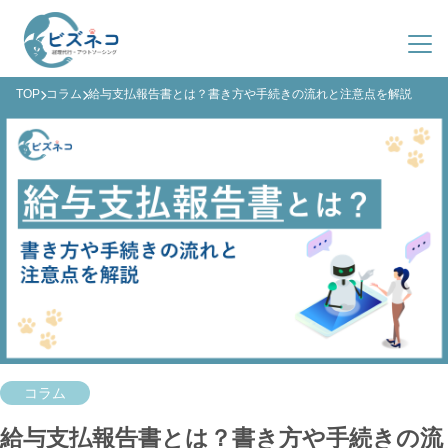
TOP
コラム
給与支払報告書とは？書き方や手続きの流れと注意点を解説
サービス紹介
導入事例
ビズネコとは？
料金プラン
サービス一覧
会社概要
導入までの流れ
よくある質問
ファクタリング
03-4363-8548
(平日 9:00-19:00)
資料ダウンロード
コラム
お問い合わせ
給与支払報告書とは？書き方や手続きの流