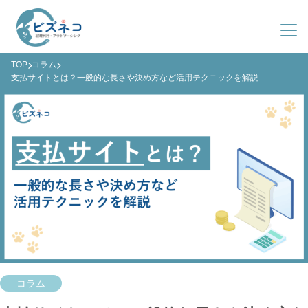
TOP
コラム
サービス紹介
支払サイトとは？一般的な長さや決め方など活用テクニックを解説
導入事例
ビズネコとは？
料金プラン
サービス一覧
会社概要
導入までの流れ
よくある質問
ファクタリング
03-4363-8548
(平日 9:00-19:00)
資料ダウンロード
お問い合わせ
コラム