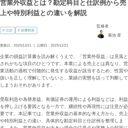
営業外収益とは？勘定科目と仕訳例から売
上や特別利益との違いを解説
監修者
仕訳
経費精算
菊池 星
更新日：
2025/12/21
公開日：
2025/12/21
企業の損益計算書を読み解くうえで、「営業外収益」は見落と
されがちな項目のひとつです。本業による売上とは異なり、営
業活動の過程で付随的に発生する収益が該当するため、性質や
扱いを正しく理解していないと、業績の実態を誤って判断して
しまうおそれがあります。
受取利息や為替差益、有価証券の運用による利益などは、利益
を押し上げる要因となる一方で、継続性や再現性には注意が必
要です。本記事では、営業外収益の基本的な考え方から、売上
や特別利益との違い、具体的な勘定科目と仕訳例を整理しま
す。また、営業外収益が大きい場合の注意点や実務上の対策に