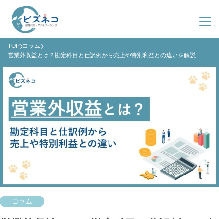
TOP
コラム
サービス紹介
営業外収益とは？勘定科目と仕訳例から売上や特別利益との違いを解説
導入事例
ビズネコとは？
料金プラン
サービス一覧
会社概要
導入までの流れ
よくある質問
ファクタリング
03-4363-8548
(平日 9:00-19:00)
資料ダウンロード
お問い合わせ
コラム