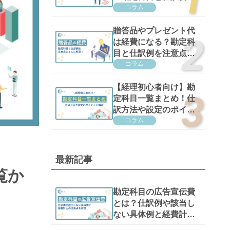
注意点を解説
コラム
贈答品やプレゼント代
は経費になる？勘定科
目と仕訳例を注意点と
ともに解説！
コラム
【経理初心者向け】勘
定科目一覧まとめ！仕
訳方法や設定のポイン
トを解説
コラム
最新記事
覧か
勘定科目の広告宣伝費
とは？仕訳例や該当し
ない具体例と経費計上
の注意点を解説