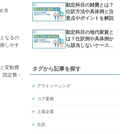
勘定科目の雑費とは？
池 星
仕訳方法や具体例と注
意点やポイントを解説
勘定科目の地代家賃と
となるの
は？仕訳例や具体例か
握しやす
ら該当しないケースと
経費計上の注意点を解
説
と変動費
タグから記事を探す
、固定費・
アウトソーシング
コア業務
上場企業
仕訳