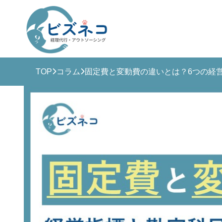
TOP
コラム
固定費と変動費の違いとは？6つの経
ビズ