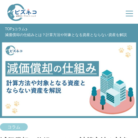
TOP
コラム
サービス紹介
減価償却の仕組みとは？計算方法や対象となる資産とならない資産を解説
導入事例
ビズネコとは？
料金プラン
サービス一覧
会社概要
導入までの流れ
よくある質問
ファクタリング
03-4363-8548
(平日 9:00-19:00)
資料ダウンロード
お問い合わせ
コラム