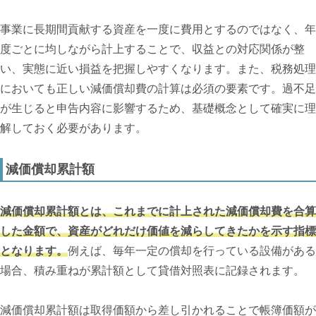
事業に長期間貢献する資産を一度に費用とするのではなく、年
度ごとに均しながら計上することで、収益との対応関係が整
い、実態に近い損益を把握しやすくなります。また、税務処理
においても正しい減価償却費の計算は必須の要素です。過不足
が生じると申告内容に影響するため、基礎概念として確実に理
解しておく必要があります。
減価償却累計額
減価償却累計額とは、これまでに計上された減価償却費を合算
した金額で、資産がどれだけ価値を減らしてきたかを示す指標
となります。
例えば、毎年一定の償却を行っている設備がある
場合、積み重ねが累計額として貸借対照表に記録されます。
減価償却累計額は取得価額から差し引かれることで帳簿価額が