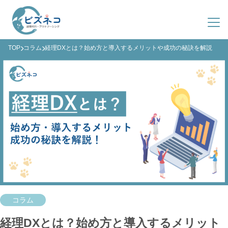
TOP
コラム
経理DXとは？始め方と導入するメリットや成功の秘訣を解説
サービス紹介
導入事例
ビズネコとは？
料金プラン
サービス一覧
会社概要
導入までの流れ
よくある質問
ファクタリング
03-4363-8548
(平日 9:00-19:00)
資料ダウンロード
コラム
お問い合わせ
経理DXとは？始め方と導入するメリット