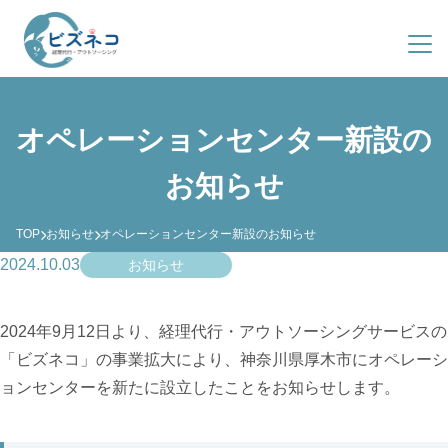
サービス紹介
オペレーションセンター新設の
導入事例
ビズネコとは？
お知らせ
料金プラン
サービス一覧
TOP
お知らせ
オペレーションセンター新設のお知らせ
会社概要
導入までの流れ
2024.10.03
お知らせ
よくある質問
ファクタリング
2024年9月12日より、経理代行・アウトソーシングサービスの
03-4363-8548
(平日 9:00-19:00)
「ビズネコ」の事業拡大により、神奈川県厚木市にオペレーシ
資料ダウンロード
ョンセンターを新たに設立したことをお知らせします。
お問い合わせ